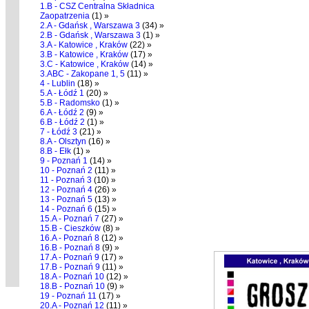
1.B - CSZ Centralna Składnica
Zaopatrzenia
(1) »
2.A - Gdańsk , Warszawa 3
(34) »
2.B - Gdańsk , Warszawa 3
(1) »
3.A - Katowice , Kraków
(22) »
3.B - Katowice , Kraków
(17) »
3.C - Katowice , Kraków
(14) »
3.ABC - Zakopane 1, 5
(11) »
4 - Lublin
(18) »
5.A - Łódź 1
(20) »
5.B - Radomsko
(1) »
6.A - Łódź 2
(9) »
6.B - Łódź 2
(1) »
7 - Łódź 3
(21) »
8.A - Olsztyn
(16) »
8.B - Ełk
(1) »
9 - Poznań 1
(14) »
10 - Poznań 2
(11) »
11 - Poznań 3
(10) »
12 - Poznań 4
(26) »
13 - Poznań 5
(13) »
14 - Poznań 6
(15) »
15.A - Poznań 7
(27) »
15.B - Cieszków
(8) »
16.A - Poznań 8
(12) »
16.B - Poznań 8
(9) »
17.A - Poznań 9
(17) »
17.B - Poznań 9
(11) »
18.A - Poznań 10
(12) »
18.B - Poznań 10
(9) »
19 - Poznań 11
(17) »
20.A - Poznań 12
(11) »