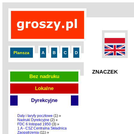
Plansza
A
B
C
D
ZNACZEK
Bez nadruku
Lokalne
Dyrekcyjne
Daty i taryfy pocztowe
(1) »
Nadruki Dyrekcyjne
(2) »
FDC 6 listopad 1950
(3) »
1.A - CSZ Centralna Składnica
Zaopatrzenia
(11) »