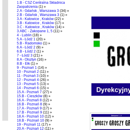
1.B - CSZ Centralna Składnica
Zaopatrzenia
(1) »
2.A - Gdańsk , Warszawa 3
(34) »
2.B - Gdańsk , Warszawa 3
(1) »
3.A - Katowice , Kraków
(22) »
3.B - Katowice , Kraków
(17) »
3.C - Katowice , Kraków
(14) »
3.ABC - Zakopane 1, 5
(11) »
4 - Lublin
(18) »
5.A - Łódź 1
(20) »
5.B - Radomsko
(1) »
6.A - Łódź 2
(9) »
6.B - Łódź 2
(1) »
7 - Łódź 3
(21) »
8.A - Olsztyn
(16) »
8.B - Ełk
(1) »
9 - Poznań 1
(14) »
10 - Poznań 2
(11) »
11 - Poznań 3
(10) »
12 - Poznań 4
(26) »
13 - Poznań 5
(13) »
14 - Poznań 6
(15) »
15.A - Poznań 7
(27) »
15.B - Cieszków
(8) »
16.A - Poznań 8
(12) »
16.B - Poznań 8
(9) »
17.A - Poznań 9
(17) »
17.B - Poznań 9
(11) »
18.A - Poznań 10
(12) »
18.B - Poznań 10
(9) »
19 - Poznań 11
(17) »
20.A - Poznań 12
(11) »