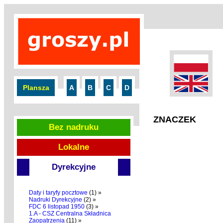
Plansza
A
B
C
D
ZNACZEK
Bez nadruku
Lokalne
Dyrekcyjne
Daty i taryfy pocztowe
(1) »
Nadruki Dyrekcyjne
(2) »
FDC 6 listopad 1950
(3) »
1.A - CSZ Centralna Składnica
Zaopatrzenia
(11) »