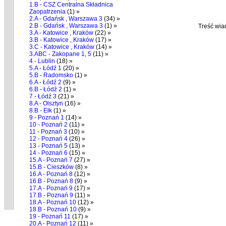
1.B - CSZ Centralna Składnica
Zaopatrzenia
(1) »
2.A - Gdańsk , Warszawa 3
(34) »
2.B - Gdańsk , Warszawa 3
(1) »
Treść wia
3.A - Katowice , Kraków
(22) »
3.B - Katowice , Kraków
(17) »
3.C - Katowice , Kraków
(14) »
3.ABC - Zakopane 1, 5
(11) »
4 - Lublin
(18) »
5.A - Łódź 1
(20) »
5.B - Radomsko
(1) »
6.A - Łódź 2
(9) »
6.B - Łódź 2
(1) »
7 - Łódź 3
(21) »
8.A - Olsztyn
(16) »
8.B - Ełk
(1) »
9 - Poznań 1
(14) »
10 - Poznań 2
(11) »
11 - Poznań 3
(10) »
12 - Poznań 4
(26) »
13 - Poznań 5
(13) »
14 - Poznań 6
(15) »
15.A - Poznań 7
(27) »
15.B - Cieszków
(8) »
16.A - Poznań 8
(12) »
16.B - Poznań 8
(9) »
17.A - Poznań 9
(17) »
17.B - Poznań 9
(11) »
18.A - Poznań 10
(12) »
18.B - Poznań 10
(9) »
19 - Poznań 11
(17) »
20.A - Poznań 12
(11) »