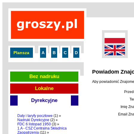
Plansza
A
B
C
D
Powiadom Znaj
Bez nadruku
Aby powiadomić Znajomego
Lokalne
Przed
Tw
Dyrekcyjne
Imię Zn
Email Zn
Daty i taryfy pocztowe
(1) »
Nadruki Dyrekcyjne
(2) »
FDC 6 listopad 1950
(3) »
1.A - CSZ Centralna Składnica
Zaopatrzenia
(11) »