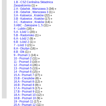
1.B - CSZ Centralna Składnica
Zaopatrzenia
(1) »
2.A - Gdańsk , Warszawa 3
(34) »
2.B - Gdańsk , Warszawa 3
(1) »
3.A - Katowice , Kraków
(22) »
3.B - Katowice , Kraków
(17) »
3.C - Katowice , Kraków
(14) »
3.ABC - Zakopane 1, 5
(11) »
4 - Lublin
(18) »
5.A - Łódź 1
(20) »
5.B - Radomsko
(1) »
6.A - Łódź 2
(9) »
6.B - Łódź 2
(1) »
7 - Łódź 3
(21) »
8.A - Olsztyn
(16) »
8.B - Ełk
(1) »
9 - Poznań 1
(14) »
10 - Poznań 2
(11) »
11 - Poznań 3
(10) »
12 - Poznań 4
(26) »
13 - Poznań 5
(13) »
14 - Poznań 6
(15) »
15.A - Poznań 7
(27) »
15.B - Cieszków
(8) »
16.A - Poznań 8
(12) »
16.B - Poznań 8
(9) »
17.A - Poznań 9
(17) »
17.B - Poznań 9
(11) »
18.A - Poznań 10
(12) »
18.B - Poznań 10
(9) »
19 - Poznań 11
(17) »
20.A - Poznań 12
(11) »