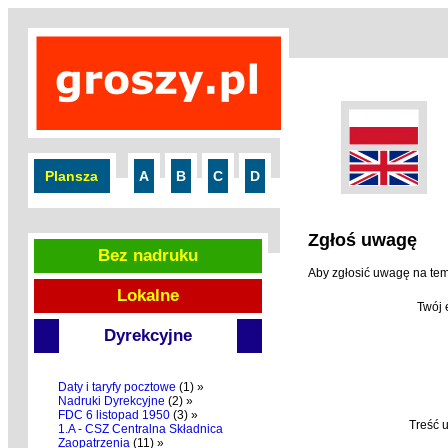
Plansza
A
B
C
D
Zgłoś uwagę
Bez nadruku
Aby zgłosić uwagę na tem
Lokalne
Twój 
Dyrekcyjne
Daty i taryfy pocztowe
(1) »
Nadruki Dyrekcyjne
(2) »
FDC 6 listopad 1950
(3) »
Treść 
1.A - CSZ Centralna Składnica
Zaopatrzenia
(11) »