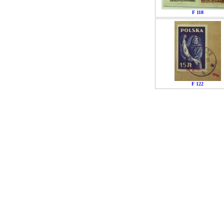
F 118
F 122