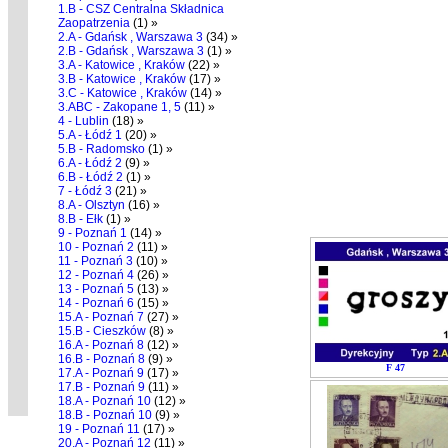
1.B - CSZ Centralna Składnica
Zaopatrzenia
(1) »
2.A - Gdańsk , Warszawa 3
(34) »
2.B - Gdańsk , Warszawa 3
(1) »
3.A - Katowice , Kraków
(22) »
3.B - Katowice , Kraków
(17) »
3.C - Katowice , Kraków
(14) »
3.ABC - Zakopane 1, 5
(11) »
4 - Lublin
(18) »
5.A - Łódź 1
(20) »
5.B - Radomsko
(1) »
6.A - Łódź 2
(9) »
6.B - Łódź 2
(1) »
7 - Łódź 3
(21) »
8.A - Olsztyn
(16) »
8.B - Ełk
(1) »
9 - Poznań 1
(14) »
10 - Poznań 2
(11) »
11 - Poznań 3
(10) »
12 - Poznań 4
(26) »
13 - Poznań 5
(13) »
14 - Poznań 6
(15) »
15.A - Poznań 7
(27) »
15.B - Cieszków
(8) »
16.A - Poznań 8
(12) »
16.B - Poznań 8
(9) »
F 47
17.A - Poznań 9
(17) »
17.B - Poznań 9
(11) »
18.A - Poznań 10
(12) »
18.B - Poznań 10
(9) »
19 - Poznań 11
(17) »
20.A - Poznań 12
(11) »