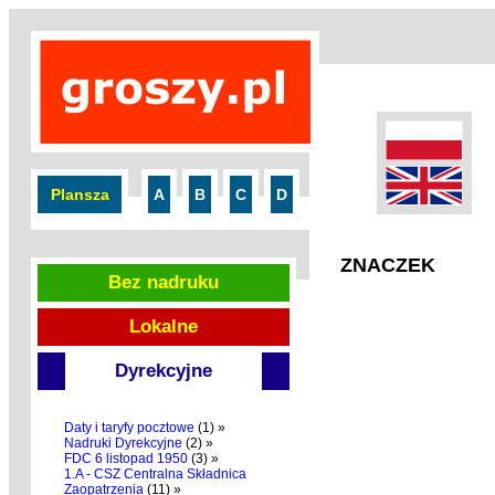
Plansza
A
B
C
D
ZNACZEK
Bez nadruku
Lokalne
Dyrekcyjne
Daty i taryfy pocztowe
(1) »
Nadruki Dyrekcyjne
(2) »
FDC 6 listopad 1950
(3) »
1.A - CSZ Centralna Składnica
Zaopatrzenia
(11) »