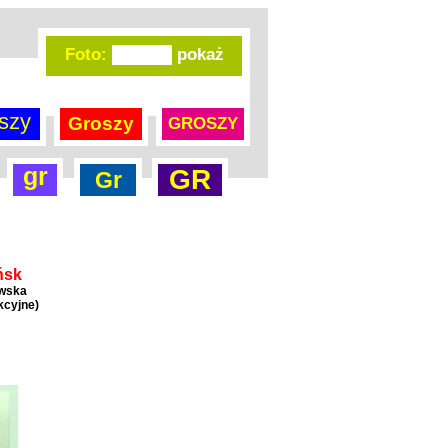
Foto:
szy
Groszy
GROSZY
gr
GR
Gr
ńsk
awska
kcyjne)