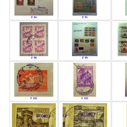
F 94
F 95
F 98
F 99
F 102
F 103