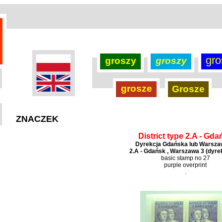
gro
groszy
groszy
grosze
Grosze
ZNACZEK
District type 2.A - Gda
Dyrekcja Gdańska lub Warsz
2.A - Gdańsk , Warszawa 3 (dyre
basic stamp no 27
purple overprint
.