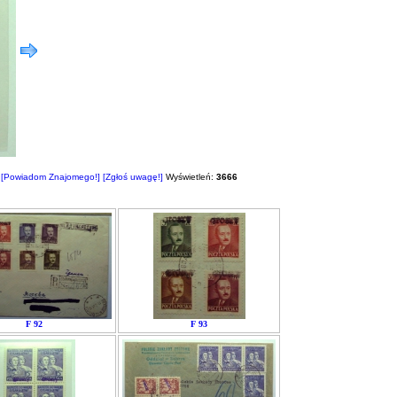
[Powiadom Znajomego!]
[Zgłoś uwagę!]
Wyświetleń:
3666
F 92
F 93