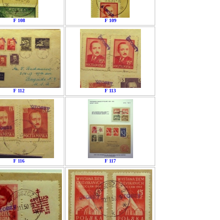
F 108
F 109
F 112
F 113
F 116
F 117