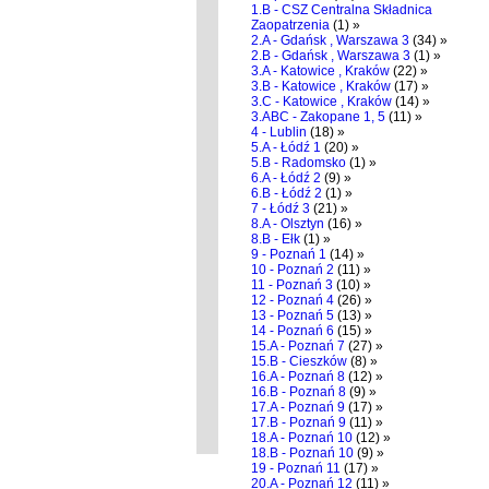
1.B - CSZ Centralna Składnica
Zaopatrzenia
(1) »
2.A - Gdańsk , Warszawa 3
(34) »
2.B - Gdańsk , Warszawa 3
(1) »
3.A - Katowice , Kraków
(22) »
3.B - Katowice , Kraków
(17) »
3.C - Katowice , Kraków
(14) »
3.ABC - Zakopane 1, 5
(11) »
4 - Lublin
(18) »
5.A - Łódź 1
(20) »
5.B - Radomsko
(1) »
6.A - Łódź 2
(9) »
6.B - Łódź 2
(1) »
7 - Łódź 3
(21) »
8.A - Olsztyn
(16) »
8.B - Ełk
(1) »
9 - Poznań 1
(14) »
10 - Poznań 2
(11) »
11 - Poznań 3
(10) »
12 - Poznań 4
(26) »
13 - Poznań 5
(13) »
14 - Poznań 6
(15) »
15.A - Poznań 7
(27) »
15.B - Cieszków
(8) »
16.A - Poznań 8
(12) »
16.B - Poznań 8
(9) »
17.A - Poznań 9
(17) »
17.B - Poznań 9
(11) »
18.A - Poznań 10
(12) »
18.B - Poznań 10
(9) »
19 - Poznań 11
(17) »
20.A - Poznań 12
(11) »