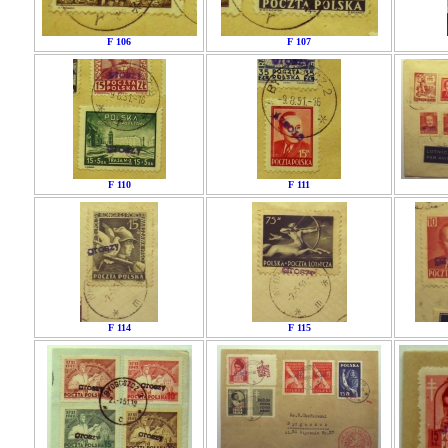
F 106
F 107
F 110
F 111
F 114
F 115