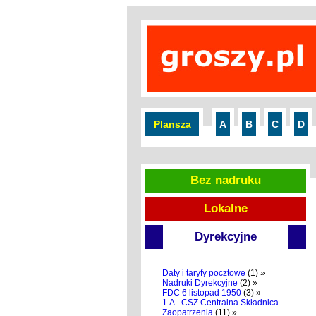
Plansza
A
B
C
D
Bez nadruku
Lokalne
Dyrekcyjne
Daty i taryfy pocztowe
(1) »
Nadruki Dyrekcyjne
(2) »
FDC 6 listopad 1950
(3) »
1.A - CSZ Centralna Składnica
Zaopatrzenia
(11) »