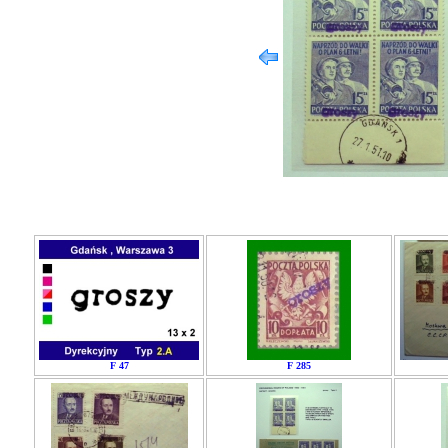
F 47
F 285