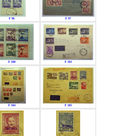
F 96
F 97
F 100
F 101
F 104
F 105