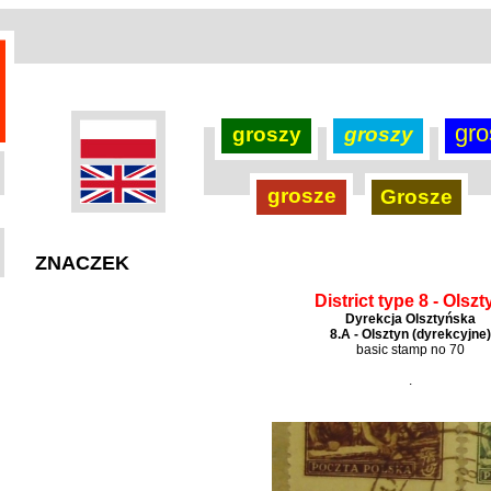
gro
groszy
groszy
grosze
Grosze
ZNACZEK
District type 8 - Olszt
Dyrekcja Olsztyńska
8.A - Olsztyn (dyrekcyjne)
basic stamp no 70
.