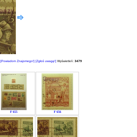
[Powiadom Znajomego!]
[Zgłoś uwagę!]
Wyświetleń:
3479
F 655
F 656