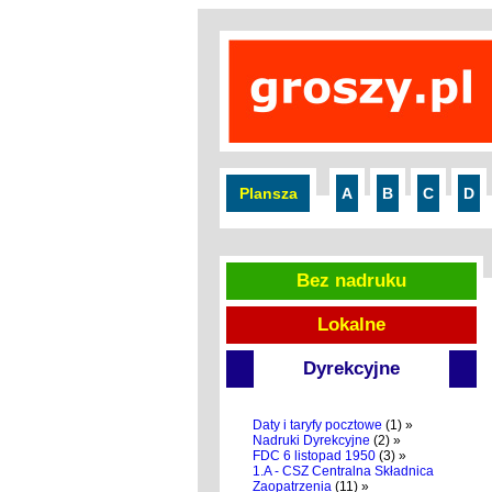
Plansza
A
B
C
D
Bez nadruku
Lokalne
Dyrekcyjne
Daty i taryfy pocztowe
(1) »
Nadruki Dyrekcyjne
(2) »
FDC 6 listopad 1950
(3) »
1.A - CSZ Centralna Składnica
Zaopatrzenia
(11) »