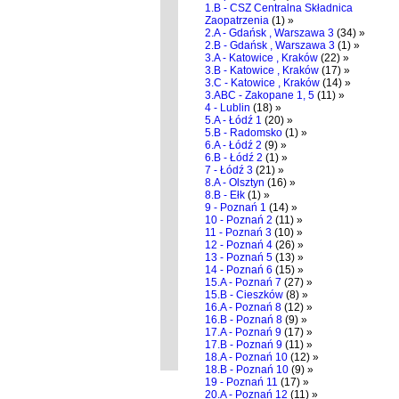
1.B - CSZ Centralna Składnica
Zaopatrzenia
(1) »
2.A - Gdańsk , Warszawa 3
(34) »
2.B - Gdańsk , Warszawa 3
(1) »
3.A - Katowice , Kraków
(22) »
3.B - Katowice , Kraków
(17) »
3.C - Katowice , Kraków
(14) »
3.ABC - Zakopane 1, 5
(11) »
4 - Lublin
(18) »
5.A - Łódź 1
(20) »
5.B - Radomsko
(1) »
6.A - Łódź 2
(9) »
6.B - Łódź 2
(1) »
7 - Łódź 3
(21) »
8.A - Olsztyn
(16) »
8.B - Ełk
(1) »
9 - Poznań 1
(14) »
10 - Poznań 2
(11) »
11 - Poznań 3
(10) »
12 - Poznań 4
(26) »
13 - Poznań 5
(13) »
14 - Poznań 6
(15) »
15.A - Poznań 7
(27) »
15.B - Cieszków
(8) »
16.A - Poznań 8
(12) »
16.B - Poznań 8
(9) »
17.A - Poznań 9
(17) »
17.B - Poznań 9
(11) »
18.A - Poznań 10
(12) »
18.B - Poznań 10
(9) »
19 - Poznań 11
(17) »
20.A - Poznań 12
(11) »