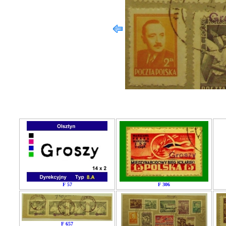
F 57
F 306
F 657