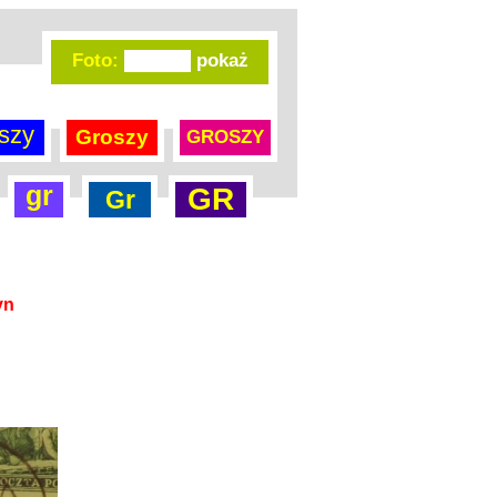
Foto:
szy
Groszy
GROSZY
gr
GR
Gr
yn