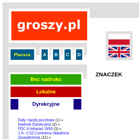
Plansza
A
B
C
D
ZNACZEK
Bez nadruku
Lokalne
Dyrekcyjne
Daty i taryfy pocztowe
(1) »
Nadruki Dyrekcyjne
(2) »
FDC 6 listopad 1950
(3) »
1.A - CSZ Centralna Składnica
Zaopatrzenia
(11) »