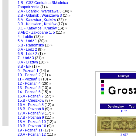
1.B - CSZ Centralna Składnica
Zaopatrzenia
(1) »
2.A - Gdańsk , Warszawa 3
(34) »
2.B - Gdańsk , Warszawa 3
(1) »
3.A - Katowice , Kraków
(22) »
3.B - Katowice , Kraków
(17) »
3.C - Katowice , Kraków
(14) »
3.ABC - Zakopane 1, 5
(11) »
4 - Lublin
(18) »
5.A - Łódź 1
(20) »
5.B - Radomsko
(1) »
6.A - Łódź 2
(9) »
6.B - Łódź 2
(1) »
7 - Łódź 3
(21) »
8.A - Olsztyn
(16) »
8.B - Ełk
(1) »
9 - Poznań 1
(14) »
10 - Poznań 2
(11) »
11 - Poznań 3
(10) »
12 - Poznań 4
(26) »
13 - Poznań 5
(13) »
14 - Poznań 6
(15) »
15.A - Poznań 7
(27) »
15.B - Cieszków
(8) »
16.A - Poznań 8
(12) »
16.B - Poznań 8
(9) »
F 57
17.A - Poznań 9
(17) »
17.B - Poznań 9
(11) »
18.A - Poznań 10
(12) »
18.B - Poznań 10
(9) »
19 - Poznań 11
(17) »
20.A - Poznań 12
(11) »
F 657