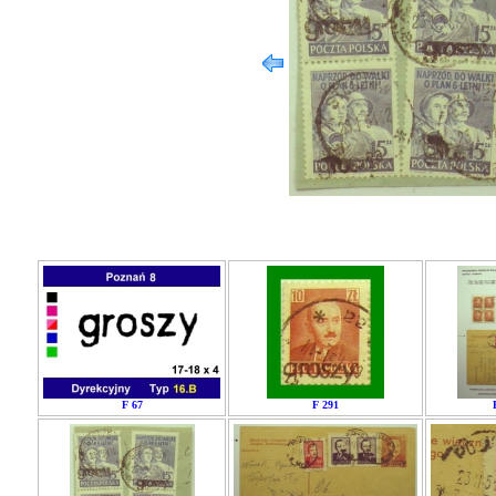
F 67
F 291