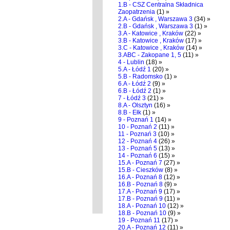
1.B - CSZ Centralna Składnica
Zaopatrzenia
(1) »
2.A - Gdańsk , Warszawa 3
(34) »
2.B - Gdańsk , Warszawa 3
(1) »
3.A - Katowice , Kraków
(22) »
3.B - Katowice , Kraków
(17) »
3.C - Katowice , Kraków
(14) »
3.ABC - Zakopane 1, 5
(11) »
4 - Lublin
(18) »
5.A - Łódź 1
(20) »
5.B - Radomsko
(1) »
6.A - Łódź 2
(9) »
6.B - Łódź 2
(1) »
7 - Łódź 3
(21) »
8.A - Olsztyn
(16) »
8.B - Ełk
(1) »
9 - Poznań 1
(14) »
10 - Poznań 2
(11) »
11 - Poznań 3
(10) »
12 - Poznań 4
(26) »
13 - Poznań 5
(13) »
14 - Poznań 6
(15) »
15.A - Poznań 7
(27) »
15.B - Cieszków
(8) »
16.A - Poznań 8
(12) »
16.B - Poznań 8
(9) »
17.A - Poznań 9
(17) »
17.B - Poznań 9
(11) »
18.A - Poznań 10
(12) »
18.B - Poznań 10
(9) »
19 - Poznań 11
(17) »
20.A - Poznań 12
(11) »