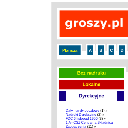
Plansza
A
B
C
D
Bez nadruku
Lokalne
Dyrekcyjne
Daty i taryfy pocztowe
(1) »
Nadruki Dyrekcyjne
(2) »
FDC 6 listopad 1950
(3) »
1.A - CSZ Centralna Składnica
Zaopatrzenia
(11) »