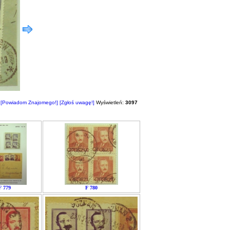
[Powiadom Znajomego!]
[Zgłoś uwagę!]
Wyświetleń:
3097
F 779
F 780