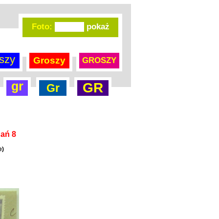
Foto:
szy
Groszy
GROSZY
gr
GR
Gr
nań 8
e)