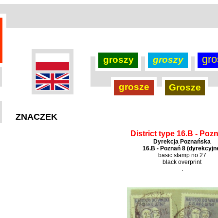
gro
groszy
groszy
grosze
Grosze
ZNACZEK
District type 16.B - Poz
Dyrekcja Poznańska
16.B - Poznań 8 (dyrekcyjn
basic stamp no 27
black overprint
.