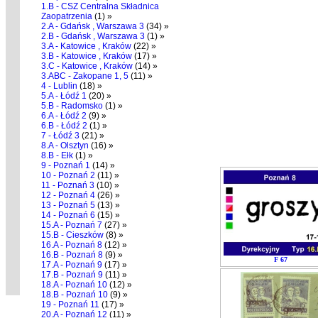
1.B - CSZ Centralna Składnica
Zaopatrzenia
(1) »
2.A - Gdańsk , Warszawa 3
(34) »
2.B - Gdańsk , Warszawa 3
(1) »
3.A - Katowice , Kraków
(22) »
3.B - Katowice , Kraków
(17) »
3.C - Katowice , Kraków
(14) »
3.ABC - Zakopane 1, 5
(11) »
4 - Lublin
(18) »
5.A - Łódź 1
(20) »
5.B - Radomsko
(1) »
6.A - Łódź 2
(9) »
6.B - Łódź 2
(1) »
7 - Łódź 3
(21) »
8.A - Olsztyn
(16) »
8.B - Ełk
(1) »
9 - Poznań 1
(14) »
10 - Poznań 2
(11) »
11 - Poznań 3
(10) »
12 - Poznań 4
(26) »
13 - Poznań 5
(13) »
14 - Poznań 6
(15) »
15.A - Poznań 7
(27) »
15.B - Cieszków
(8) »
16.A - Poznań 8
(12) »
16.B - Poznań 8
(9) »
F 67
17.A - Poznań 9
(17) »
17.B - Poznań 9
(11) »
18.A - Poznań 10
(12) »
18.B - Poznań 10
(9) »
19 - Poznań 11
(17) »
20.A - Poznań 12
(11) »