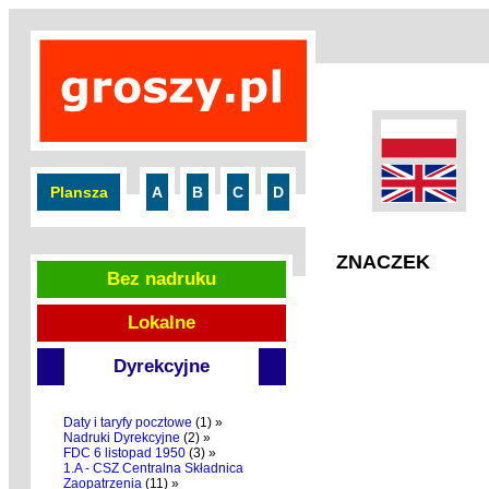
Plansza
A
B
C
D
ZNACZEK
Bez nadruku
Lokalne
Dyrekcyjne
Daty i taryfy pocztowe
(1) »
Nadruki Dyrekcyjne
(2) »
FDC 6 listopad 1950
(3) »
1.A - CSZ Centralna Składnica
Zaopatrzenia
(11) »